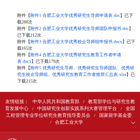
附件【
附件1 合肥工业大学优秀研究生导师申请表.doc
】已下
载
288
次
附件【
附件2 合肥工业大学优秀研究生导师团队申报书.doc
】
已下载
212
次
附件【
附件3 合肥工业大学优秀校企导师组申报书.docx
】已下
载
165
次
附件【
附件4 合肥工业大学优秀研究生教育工作者申请
表.docx
】已下载
179
次
附件【
附件5 优秀研究生导师、优秀研究生导师团队、优秀研
究生校企导师组、优秀研究生教育工作者推荐汇总表.xlsx
】已
下载
215
次
友情链接：
中华人民共和国教育部
/
教育部学位与研究生教
育发展中心
/
中国研究生创新实践系列大赛管理平台
/
全国
工程管理专业学位研究生教育指导委员会
/
国家留学基金委
/
合肥工业大学